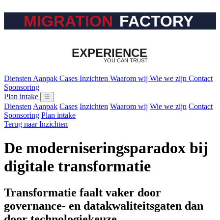
Diensten
Aanpak
Cases
Inzichten
Waarom wij
Wie we zijn
Contact
Sponsoring
Plan intake
☰
Diensten
Aanpak
Cases
Inzichten
Waarom wij
Wie we zijn
Contact
Sponsoring
Plan intake
Terug naar Inzichten
De moderniseringsparadox bij
digitale transformatie
Transformatie faalt vaker door
governance- en datakwaliteitsgaten dan
door technologiekeuze.