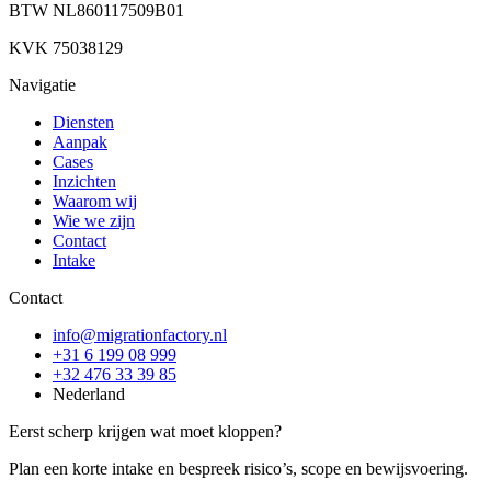
BTW
NL860117509B01
KVK
75038129
Navigatie
Diensten
Aanpak
Cases
Inzichten
Waarom wij
Wie we zijn
Contact
Intake
Contact
info@migrationfactory.nl
+31 6 199 08 999
+32 476 33 39 85
Nederland
Eerst scherp krijgen wat moet kloppen?
Plan een korte intake en bespreek risico’s, scope en bewijsvoering.